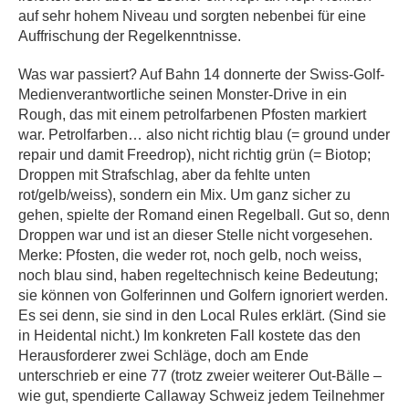
auf sehr hohem Niveau und sorgten nebenbei für eine
Auffrischung der Regelkenntnisse.
Was war passiert? Auf Bahn 14 donnerte der Swiss-Golf-
Medienverantwortliche seinen Monster-Drive in ein
Rough, das mit einem petrolfarbenen Pfosten markiert
war. Petrolfarben… also nicht richtig blau (= ground under
repair und damit Freedrop), nicht richtig grün (= Biotop;
Droppen mit Strafschlag, aber da fehlte unten
rot/gelb/weiss), sondern ein Mix. Um ganz sicher zu
gehen, spielte der Romand einen Regelball. Gut so, denn
Droppen war und ist an dieser Stelle nicht vorgesehen.
Merke: Pfosten, die weder rot, noch gelb, noch weiss,
noch blau sind, haben regeltechnisch keine Bedeutung;
sie können von Golferinnen und Golfern ignoriert werden.
Es sei denn, sie sind in den Local Rules erklärt. (Sind sie
in Heidental nicht.) Im konkreten Fall kostete das den
Herausforderer zwei Schläge, doch am Ende
unterschrieb er eine 77 (trotz zweier weiterer Out-Bälle –
wie gut, spendierte Callaway Schweiz jedem Teilnehmer