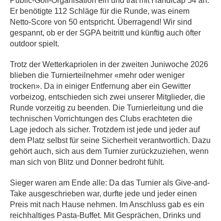
Public-Golf-Organisation ein und trat mit Handicap 54 an.
Er benötigte 112 Schläge für die Runde, was einem
Netto-Score von 50 entspricht. Überragend! Wir sind
gespannt, ob er der SGPA beitritt und künftig auch öfter
outdoor spielt.
Trotz der Wetterkapriolen in der zweiten Juniwoche 2026
blieben die Turnierteilnehmer «mehr oder weniger
trocken». Da in einiger Entfernung aber ein Gewitter
vorbeizog, entschieden sich zwei unserer Mitglieder, die
Runde vorzeitig zu beenden. Die Turnierleitung und die
technischen Vorrichtungen des Clubs erachteten die
Lage jedoch als sicher. Trotzdem ist jede und jeder auf
dem Platz selbst für seine Sicherheit verantwortlich. Dazu
gehört auch, sich aus dem Turnier zurückzuziehen, wenn
man sich von Blitz und Donner bedroht fühlt.
Sieger waren am Ende alle: Da das Turnier als Give-and-
Take ausgeschrieben war, durfte jede und jeder einen
Preis mit nach Hause nehmen. Im Anschluss gab es ein
reichhaltiges Pasta-Buffet. Mit Gesprächen, Drinks und