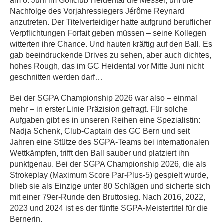
am 8. Juni im Golfclub Heidental die Messer, um die
Nachfolge des Vorjahressiegers Jérôme Reynard
anzutreten. Der Titelverteidiger hatte aufgrund beruflicher
Verpflichtungen Forfait geben müssen – seine Kollegen
witterten ihre Chance. Und hauten kräftig auf den Ball. Es
gab beeindruckende Drives zu sehen, aber auch dichtes,
hohes Rough, das im GC Heidental vor Mitte Juni nicht
geschnitten werden darf…
Bei der SGPA Championship 2026 war also – einmal
mehr – in erster Linie Präzision gefragt. Für solche
Aufgaben gibt es in unseren Reihen eine Spezialistin:
Nadja Schenk, Club-Captain des GC Bern und seit
Jahren eine Stütze des SGPA-Teams bei internationalen
Wettkämpfen, trifft den Ball sauber und platziert ihn
punktgenau. Bei der SGPA Championship 2026, die als
Strokeplay (Maximum Score Par-Plus-5) gespielt wurde,
blieb sie als Einzige unter 80 Schlägen und sicherte sich
mit einer 79er-Runde den Bruttosieg. Nach 2016, 2022,
2023 und 2024 ist es der fünfte SGPA-Meistertitel für die
Bernerin.